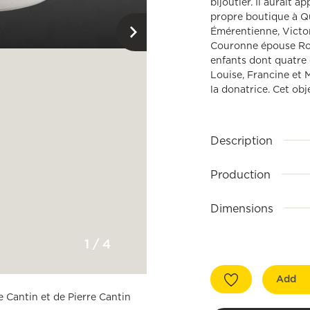
bijoutier. Il aurait a
propre boutique à Qu
Émérentienne, Victor
Couronne épouse Rom
enfants dont quatre o
Louise, Francine et M
la donatrice. Cet obj
Description
Production
Dimensions
1
/
4
Add
e Cantin et de Pierre Cantin