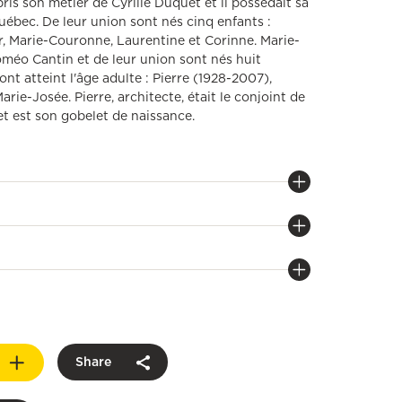
ppris son métier de Cyrille Duquet et il possédait sa
ébec. De leur union sont nés cinq enfants :
, Marie-Couronne, Laurentine et Corinne. Marie-
éo Cantin et de leur union sont nés huit
nt atteint l'âge adulte : Pierre (1928-2007),
arie-Josée. Pierre, architecte, était le conjoint de
et est son gobelet de naissance.
Share