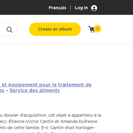
|
Français
Log in
Create an album
0
e et équipement pour le traitement de
es
-
Service des aliments
u dossier d'acquisition, cet objet a appartenu à la
bec). Étienne-Victor Cantin et Amanda Dufresne
ts de cette famille. E-V. Cantin était horloger-