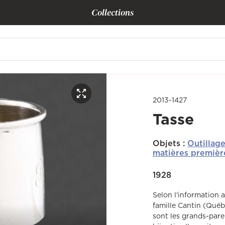
Collections
2013-1427
Tasse
Objets
:
Outillag
matières premièr
1928
Selon l'information a
famille Cantin (Qué
sont les grands-paren