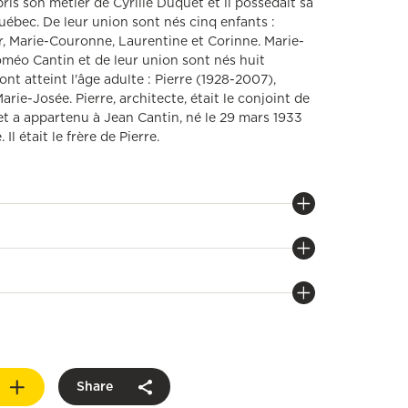
ppris son métier de Cyrille Duquet et il possédait sa
ébec. De leur union sont nés cinq enfants :
, Marie-Couronne, Laurentine et Corinne. Marie-
éo Cantin et de leur union sont nés huit
nt atteint l'âge adulte : Pierre (1928-2007),
arie-Josée. Pierre, architecte, était le conjoint de
jet a appartenu à Jean Cantin, né le 29 mars 1933
Il était le frère de Pierre.
Share