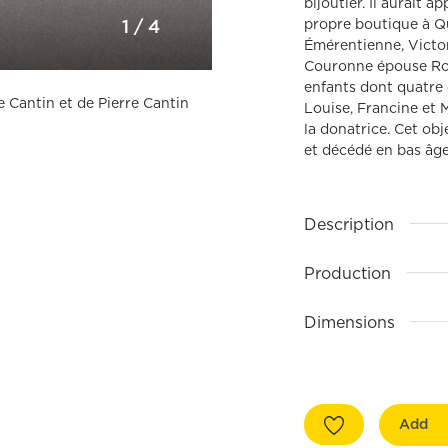
bijoutier. Il aurait a
propre boutique à Qu
1
/
4
Émérentienne, Victor
Couronne épouse Rom
enfants dont quatre o
e Cantin et de Pierre Cantin
Louise, Francine et M
la donatrice. Cet ob
et décédé en bas âge. 
Description
Production
Dimensions
Add