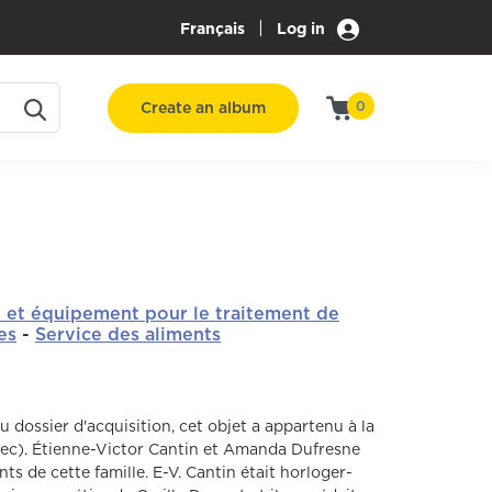
|
Français
Log in
Create an album
0
e et équipement pour le traitement de
es
-
Service des aliments
u dossier d'acquisition, cet objet a appartenu à la
bec). Étienne-Victor Cantin et Amanda Dufresne
ts de cette famille. E-V. Cantin était horloger-