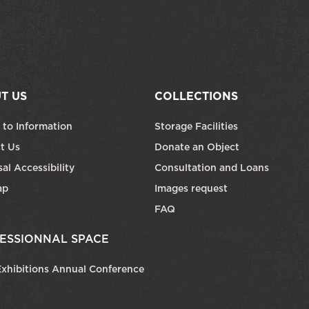
T US
COLLECTIONS
 to Information
Storage Facilities
t Us
Donate an Object
al Accessibility
Consultation and Loans
ap
Images request
FAQ
ESSIONNAL SPACE
xhibitions Annual Conference