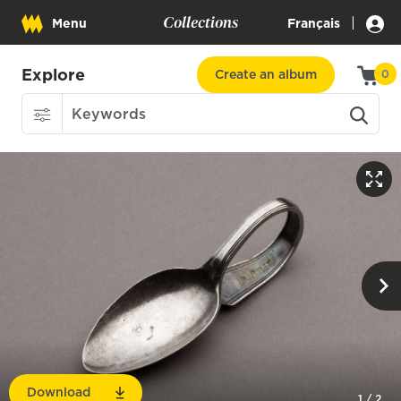
Collections
|
Menu
Français
Explore
Create an album
0
Download
1
/
2