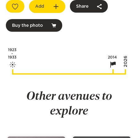
Add
Share
Buy the photo
1923
-
1933
2014
2026
Other avenues to
explore