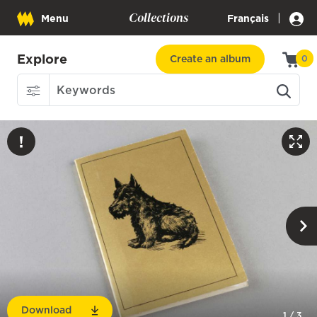
Collections
|
Menu
Français
Explore
Create an album
0
Download
1
/
3