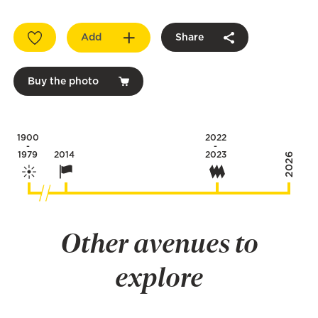
Add
Share
Buy the photo
1900
2022
-
-
1979
2014
2023
2026
Other avenues to
explore