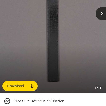
Download
1
/
4
Credit
:
Musée de la civilisation