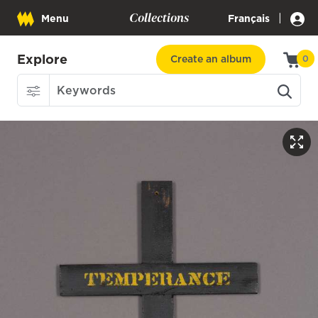
Collections
|
Menu
Français
Explore
Create an album
0